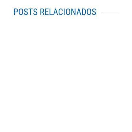
POSTS RELACIONADOS
CPC12 Jean Galot, s.i. Sacerdote en nombre
de Cristo.
CPC11 El Evangelio en la vida de la Iglesia.
Libro de meditación diaria....