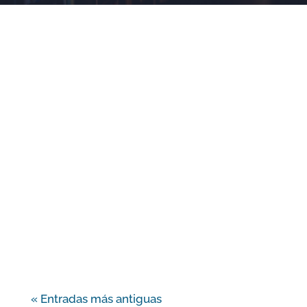
Ya está abierta la inscripción a las I
Jornadas de Teología Espiritual que serán
organizadas por el Centro de Estudios de
Teología...
« Entradas más antiguas