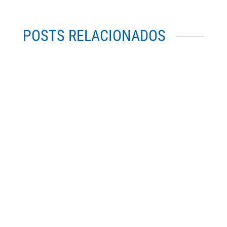
POSTS RELACIONADOS
CPC12 Jean Galot, s.i. Sacerdote en nombre
de Cristo.